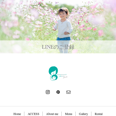
LINEのご登録
Home
ACCESS
About me
Menu
Gallery
Rental