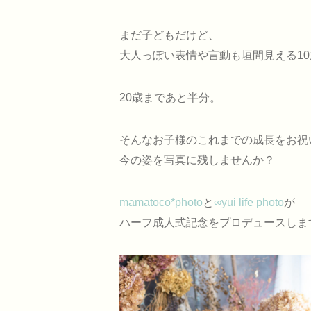
まだ子どもだけど、
大人っぽい表情や言動も垣間見える1
20歳まであと半分。
そんなお子様のこれまでの成長をお祝
今の姿を写真に残しませんか？
mamatoco*photo
と
∞yui life photo
が
ハーフ成人式記念をプロデュースしま