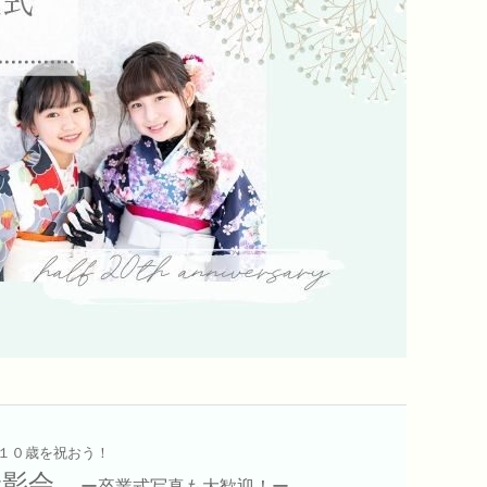
１０歳を祝おう！
撮影会
ー卒業式写真も大歓迎！ー