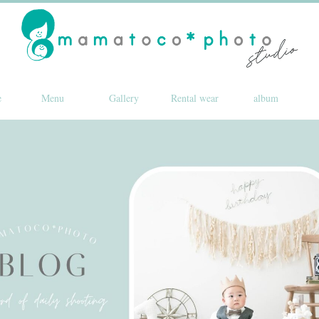
e
Menu
Gallery
Rental wear
album
BLOG