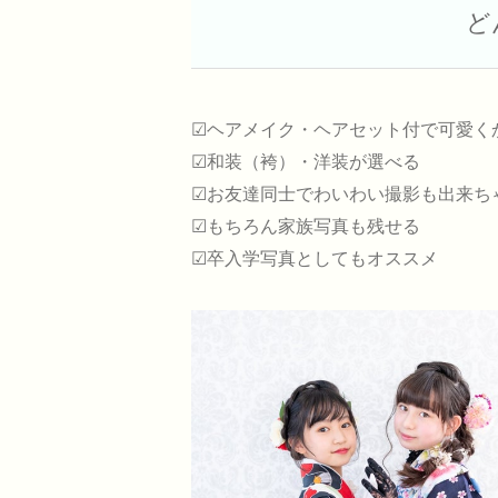
ど
☑ヘアメイク・ヘアセット付で可愛く
☑和装（袴）・洋装が選べる
☑お友達同士でわいわい撮影も出来ち
☑もちろん家族写真も残せる
☑卒入学写真としてもオススメ