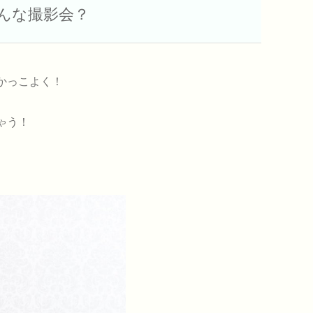
んな撮影会？
かっこよく！
ゃう！