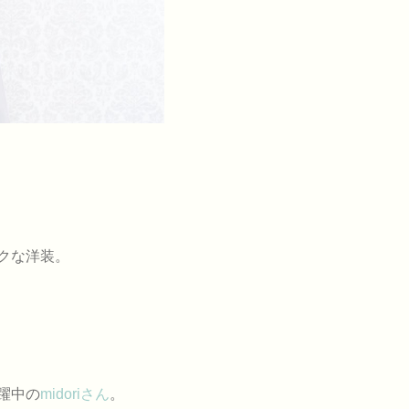
クな洋装。
躍中の
midoriさん
。