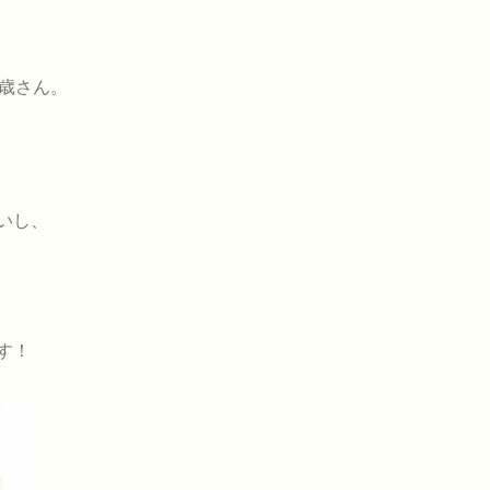
0歳さん。
いし、
す！