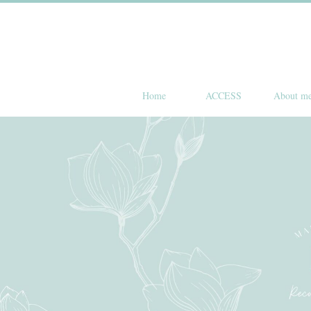
Home
ACCESS
About m